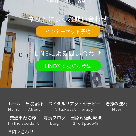
休診日:日曜日・祝祭日
ネットによるお問い合わせ
インターネット予約
LINEによる問い合わせ
LINE＠で友だち登録
ホーム
当院紹介
バイタルリアクトセラピー
治療の流れ
Home
About
VitalReact Therapy
Flow
交通事故治療
院長ブログ
田原式運動療法
Traffic accident
blog
2nd Space45
お問い合わせ