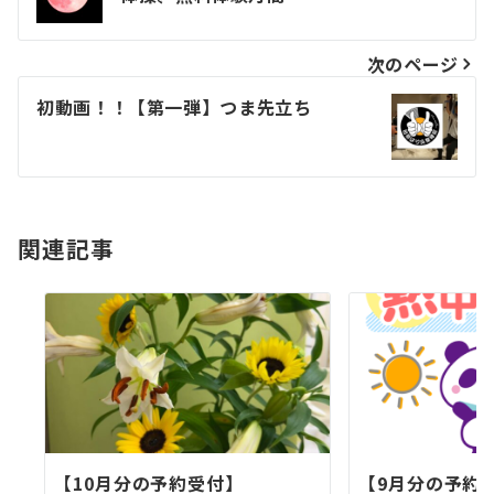
稿
ナ
次のページ
ビ
初動画！！【第一弾】つま先立ち
ゲ
ー
シ
関連記事
ョ
ン
【10月分の予約受付】
【9月分の予約