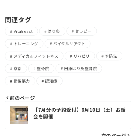
関連タグ
Vitalreact
はり灸
セラピー
トレーニング
バイタルリアクト
メディカルフィットネス
リハビリ
予防法
京都
整骨院
田原はり灸整骨院
術後筋力
認知症
前のページ
投
【7月分の予約受付】6月10日（土）お話
稿
会を開催
ナ
次のページ