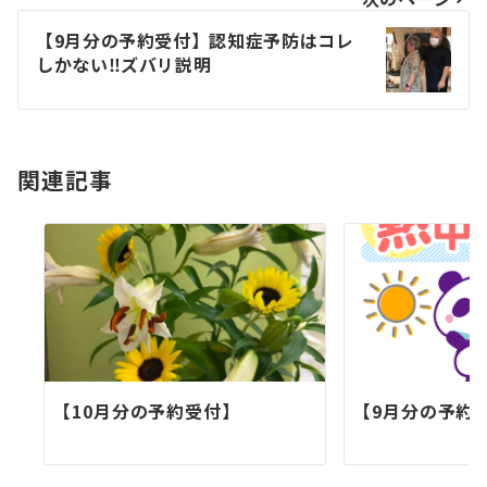
ビ
【9月分の予約受付】認知症予防はコレ
ゲ
しかない‼️ズバリ説明
ー
シ
関連記事
ョ
ン
【10月分の予約受付】
【9月分の予約