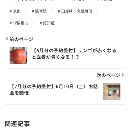
京都
整骨院
田原はり灸整骨院
術後筋力
認知症
前のページ
投
【5月分の予約受付】リンゴが赤くなる
稿
と医者が青くなる！？
ナ
次のページ
ビ
【7月分の予約受付】6月10日（土）お話
ゲ
会を開催
ー
シ
関連記事
ョ